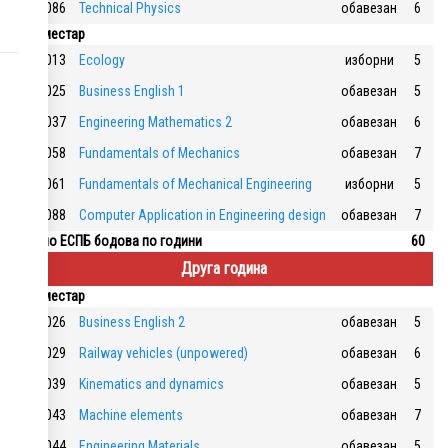
117086
Technical Physics
обавезан
6
2. семестар
117013
Ecology
изборни
5
117025
Business English 1
обавезан
5
117037
Engineering Mathematics 2
обавезан
6
117058
Fundamentals of Mechanics
обавезан
7
117061
Fundamentals of Mechanical Engineering
изборни
5
117088
Computer Application in Engineering design
обавезан
7
Укупно ЕСПБ бодова по години
60
Друга година
3. семестар
117026
Business English 2
обавезан
5
117029
Railway vehicles (unpowered)
обавезан
6
117039
Kinematics and dynamics
обавезан
5
117043
Machine elements
обавезан
7
117044
Engineering Materials
обавезан
5