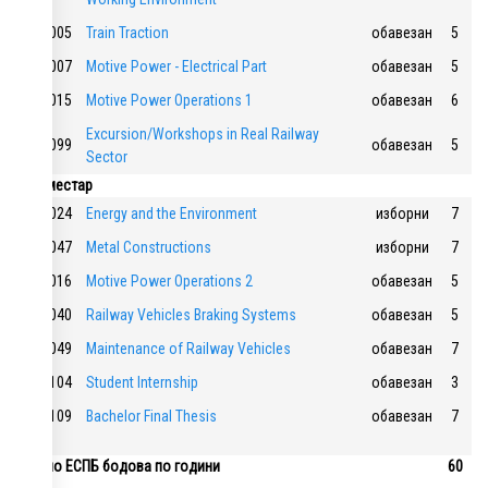
117005
Train Traction
обавезан
5
117007
Motive Power - Electrical Part
обавезан
5
117015
Motive Power Operations 1
обавезан
6
Excursion/Workshops in Real Railway
117099
обавезан
5
Sector
6. семестар
117024
Energy and the Environment
изборни
7
117047
Metal Constructions
изборни
7
117016
Motive Power Operations 2
обавезан
5
117040
Railway Vehicles Braking Systems
обавезан
5
117049
Maintenance of Railway Vehicles
обавезан
7
117104
Student Internship
обавезан
3
117109
Bachelor Final Thesis
обавезан
7
Укупно ЕСПБ бодова по години
60