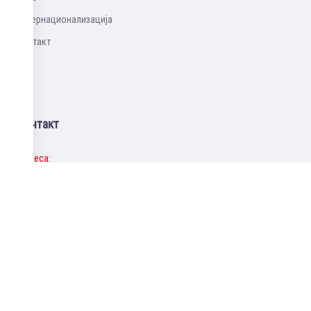
Интернационализацијa
Контакт
Контакт
Адреса:
Старине Новака 24, 11060 Београд
Телефон:
+381 62 8050725.
Електронска пошта:
office@atuss.edu.rs
Матични број: