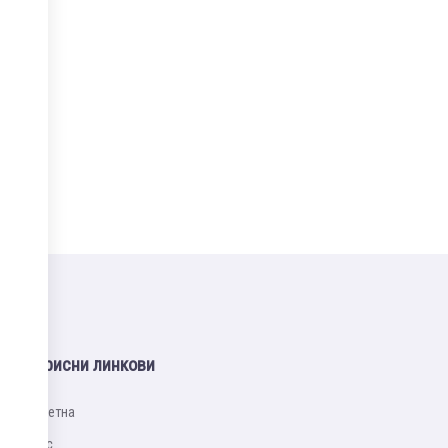
Корисни линкови
Почетна
Упис