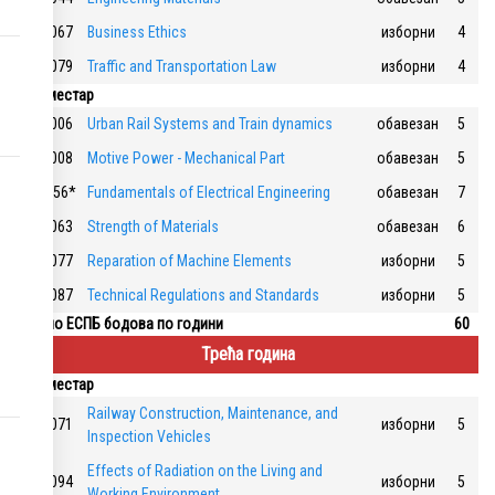
117067
Business Ethics
изборни
4
117079
Traffic and Transportation Law
изборни
4
4. семестар
117006
Urban Rail Systems and Train dynamics
обавезан
5
117008
Motive Power - Mechanical Part
обавезан
5
117056*
Fundamentals of Electrical Engineering
обавезан
7
117063
Strength of Materials
обавезан
6
117077
Reparation of Machine Elements
изборни
5
117087
Technical Regulations and Standards
изборни
5
Укупно ЕСПБ бодова по години
60
Трећа година
5. семестар
Railway Construction, Maintenance, and
117071
изборни
5
Inspection Vehicles
Effects of Radiation on the Living and
117094
изборни
5
Working Environment