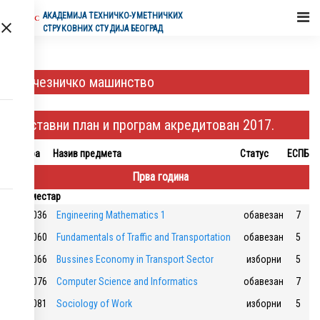
АКАДЕМИЈA ТЕХНИЧКО-УМЕТНИЧКИХ
СТРУКОВНИХ СТУДИЈА БЕОГРАД
Жечезничко машинство
Наставни план и програм акредитован 2017.
Шифра
Назив предмета
Статус
ЕСПБ
Прва година
1. семестар
117036
Engineering Mathematics 1
обавезан
7
117060
Fundamentals of Traffic and Transportation
обавезан
5
117066
Bussines Economy in Transport Sector
изборни
5
117076
Computer Science and Informatics
обавезан
7
117081
Sociology of Work
изборни
5