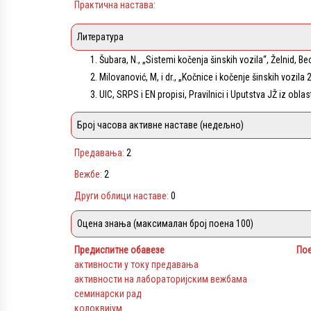
Практична настава:
Литература
Šubara, N., „Sistemi kočenja šinskih vozila“, Želnid, B
Milovanović, M, i dr., „Kočnice i kočenje šinskih vozil
UIC, SRPS i EN propisi, Pravilnici i Uputstva JŽ iz oblas
Број часова активне наставе (недељно)
Предавања:
2
Вежбе:
2
Други облици наставе:
0
Оцена знања (максималан број поена 100)
Предиспитне обавезе
По
активности у току предавања
активности на лабораторијским вежбама
семинарски рад
колоквијум