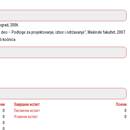
eograd, 2006.
a 2 deo – Podloge za projektovanje, izbor i održavanje“, Mašinski fakultet, 2007
ti kočnica.
ени
Завршни испит
Поени
0
Писмени испит
0
0
Усмени испит
0
0
0