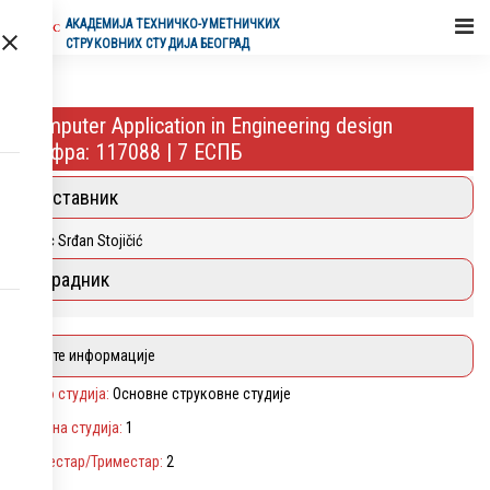
АКАДЕМИЈA ТЕХНИЧКО-УМЕТНИЧКИХ
СТРУКОВНИХ СТУДИЈА БЕОГРАД
Computer Application in Engineering design
Шифра: 117088 | 7 ЕСПБ
Наставник
MSc Srđan Stojičić
Сарадник
Опште информације
Ниво студија:
Основне струковне студије
Година студија:
1
Семестар/Триместар:
2