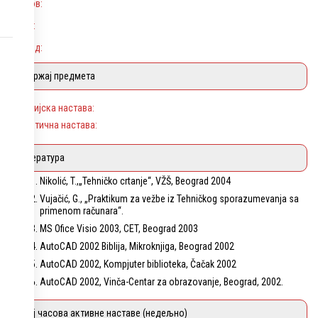
Услов:
Циљ:
Исход:
Садржај предмета
Теоријска настава:
Практична настава:
Литература
Nikolić, T.,„Tehničko crtanje“, VŽŠ, Beograd 2004
Vujačić, G., „Praktikum za vežbe iz Tehničkog sporazumevanja sa
primenom računara“.
MS Ofice Visio 2003, CET, Beograd 2003
AutoCAD 2002 Biblija, Mikroknjiga, Beograd 2002
AutoCAD 2002, Kompjuter biblioteka, Čačak 2002
AutoCAD 2002, Vinča-Centar za obrazovanje, Beograd, 2002.
Број часова активне наставе (недељно)