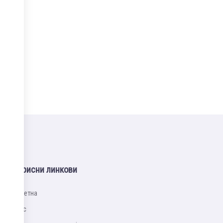
Корисни линкови
Почетна
Упис