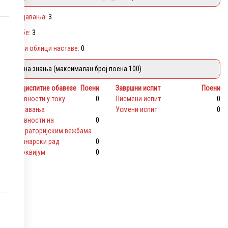
Предавања:
3
Вежбе:
3
Други облици наставе:
0
Оцена знања (максималан број поена 100)
Предиспитне обавезе
Поени
Завршни испит
Поени
активности у току
0
Писмени испит
0
предавања
Усмени испит
0
активности на
0
лабораторијским вежбама
семинарски рад
0
колоквијум
0