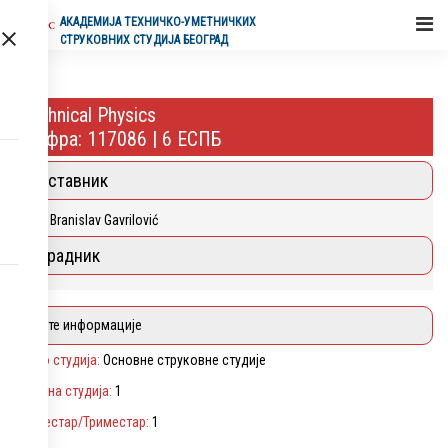
АКАДЕМИЈA ТЕХНИЧКО-УМЕТНИЧКИХ
СТРУКОВНИХ СТУДИЈА БЕОГРАД
Technical Physics
Шифра: 117086 | 6 ЕСПБ
Наставник
Phd Branislav Gavrilović
Сарадник
Опште информације
Ниво студија:
Основне струковне студије
Година студија:
1
Семестар/Триместар:
1