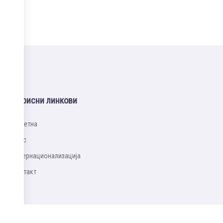
Корисни линкови
Почетна
Упис
Интернационализацијa
Контакт