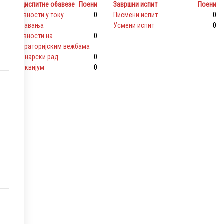
Предиспитне обавезе
Поени
Завршни испит
Поени
активности у току
0
Писмени испит
0
предавања
Усмени испит
0
активности на
0
лабораторијским вежбама
семинарски рад
0
колоквијум
0