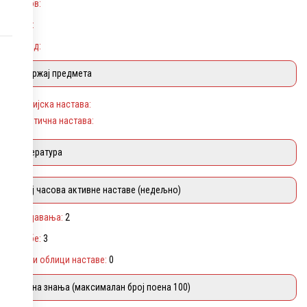
Услов:
Циљ:
Исход:
Садржај предмета
Теоријска настава:
Практична настава:
Литература
Број часова активне наставе (недељно)
Предавања:
2
Вежбе:
3
Други облици наставе:
0
Оцена знања (максималан број поена 100)