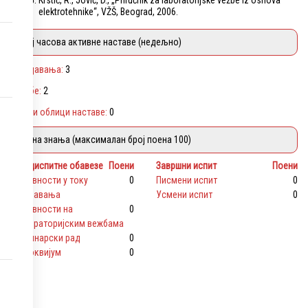
Krstić, R., Jović, D., „Priručnik za laboratorijske vežbe iz osnova
elektrotehnike“, VŽŠ, Beograd, 2006.
Број часова активне наставе (недељно)
Предавања:
3
Вежбе:
2
Други облици наставе:
0
Оцена знања (максималан број поена 100)
Предиспитне обавезе
Поени
Завршни испит
Поени
активности у току
0
Писмени испит
0
предавања
Усмени испит
0
активности на
0
лабораторијским вежбама
семинарски рад
0
колоквијум
0