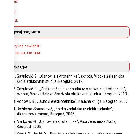
Услов:
Циљ:
Исход:
Садржај предмета
Теоријска настава:
Практична настава:
Литература
Gavrilović, B., „Osnovi elektrotehnike“, skripta, Visoka železnička
škola strukovnih studija, Beograd, 2012.
Gavrilović, B., „Zbirka rešenih zadataka iz osnova elektrotehnike“,
skripta, Visoka železnička škola strukovnih studija, Beograd, 2013.
Popović, B., „Osnovi elektrotehnike“, Naučna knjiga, Beograd, 2000.
Božilović, Spasojević, „Zbirka zadataka iz elektrotehnike“,
Akademska misao, Beograd, 2006.
Marković, Đ., „Osnovi elektrotehnike“, Viša železnička škola,
Beograd, 2005.