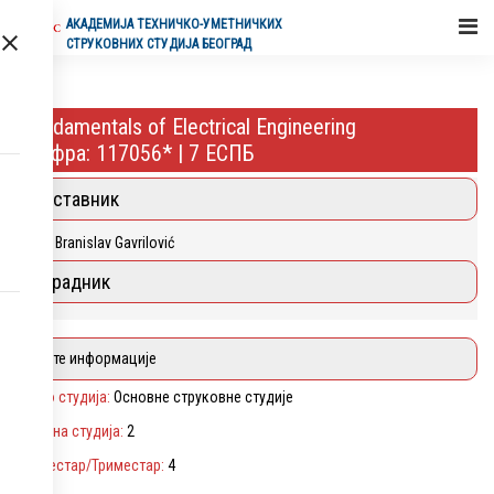
АКАДЕМИЈA ТЕХНИЧКО-УМЕТНИЧКИХ
СТРУКОВНИХ СТУДИЈА БЕОГРАД
Fundamentals of Electrical Engineering
Шифра: 117056* | 7 ЕСПБ
Наставник
Phd Branislav Gavrilović
Сарадник
Опште информације
Ниво студија:
Основне струковне студије
Година студија:
2
Семестар/Триместар:
4