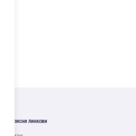
Корисни линкови
Почетна