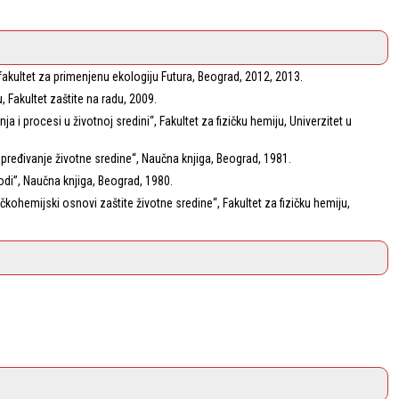
 fakultet za primenjenu ekologiju Futura, Beograd, 2012, 2013.
, Fakultet zaštite na radu, 2009.
tanja i procesi u životnoj sredini“, Fakultet za fizičku hemiju, Univerzitet u
unapređivanje životne sredine“, Naučna knjiga, Beograd, 1981.
rodi”, Naučna knjiga, Beograd, 1980.
Fizičkohemijski osnovi zaštite životne sredine“, Fakultet za fizičku hemiju,