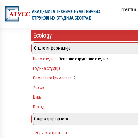
ПОЧЕТНА
АКАДЕМИЈA ТЕХНИЧКО-УМЕТНИЧКИХ
СТРУКОВНИХ СТУДИЈА БЕОГРАД
Ecology
Опште информације
Ниво студија:
Основне струковне студије
Година студија:
1
Семестар/Триместар:
2
Услов:
Циљ:
Исход:
Садржај предмета
Теоријска настава: