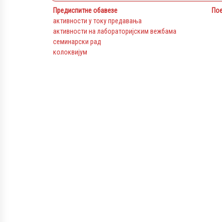
Предиспитне обавезе
По
активности у току предавања
активности на лабораторијским вежбама
семинарски рад
колоквијум