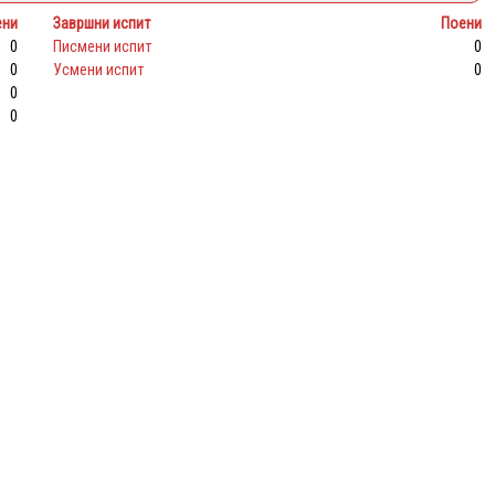
ени
Завршни испит
Поени
0
Писмени испит
0
0
Усмени испит
0
0
0