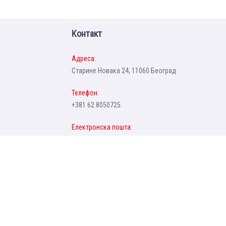
Контакт
Адреса:
Старине Новака 24, 11060 Београд
Телефон:
+381 62 8050725.
Електронска пошта:
office@atuss.edu.rs
Матични број:
18376385
ПИБ:
112225199