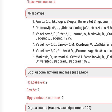
Практична настава:
Литература
Amidžić, L., Ekologija, Skripta, Univerzitet Singidunum
Radosavljević, J., „Urbana ekologija“, Univerzitet u Nišu
Veselinović, D., Gržetić, I., Đarmati, Š., Marković, D., „S
Beogradu, Beograd, 1995.
Veselinović, D., Janković, M., Đorđević, V., „Zaštita i 
Veselinović, D., Đorđević, V., „Promet zagađivača u pri
Marković, D., Đarmati, Š., Gržetić, I., Veselinović, D., „
Univerzitet u Beogradu, Beograd, 1996.
Број часова активне наставе (недељно)
Предавања:
2
Вежбе:
2
Други облици наставе:
0
Оцена знања (максималан број поена 100)