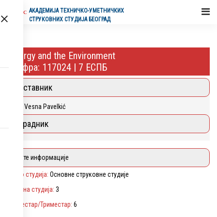
АКАДЕМИЈA ТЕХНИЧКО-УМЕТНИЧКИХ
СТРУКОВНИХ СТУДИЈА БЕОГРАД
Energy and the Environment
Шифра: 117024 | 7 ЕСПБ
Наставник
Phd Vesna Pavelkić
Сарадник
Опште информације
Ниво студија:
Основне струковне студије
Година студија:
3
Семестар/Триместар:
6