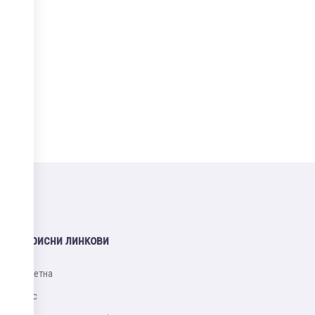
Корисни линкови
Почетна
Упис