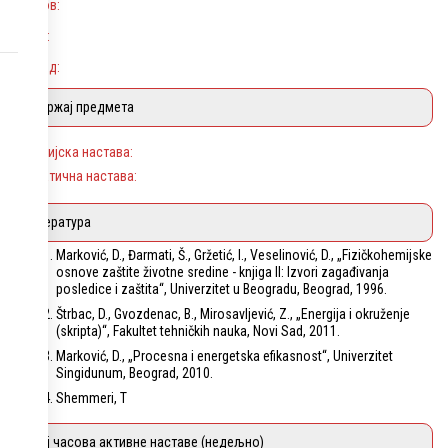
Услов:
Циљ:
Исход:
Садржај предмета
Теоријска настава:
Практична настава:
Литература
Marković, D., Đarmati, Š., Gržetić, I., Veselinović, D., „Fizičkohemijske
osnove zaštite životne sredine - knjiga II: Izvori zagađivanja
posledice i zaštita“, Univerzitet u Beogradu, Beograd, 1996.
Štrbac, D., Gvozdenac, B., Mirosavljević, Z., „Energija i okruženje
(skripta)“, Fakultet tehničkih nauka, Novi Sad, 2011.
Marković, D., „Procesna i energetska efikasnost“, Univerzitet
Singidunum, Beograd, 2010.
Shemmeri, T
Број часова активне наставе (недељно)