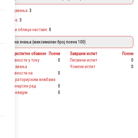
Предавања:
3
Вежбе:
3
Други облици наставе:
0
Оцена знања (максималан број поена 100)
Предиспитне обавезе
Поени
Завршни испит
Поени
активности у току
0
Писмени испит
0
предавања
Усмени испит
0
активности на
0
лабораторијским вежбама
семинарски рад
0
колоквијум
0