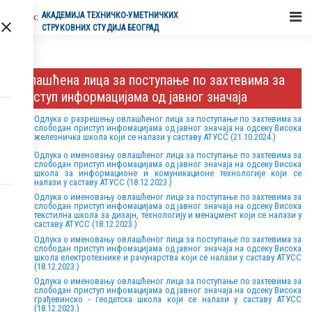
АКАДЕМИЈA ТЕХНИЧКО-УМЕТНИЧКИХ
СТРУКОВНИХ СТУДИЈА БЕОГРАД
Овлашћена лица за поступање по захтевима за
приступ информацијама од јавног значаја
Одлука о разрешењу овлашћеног лица за поступање по захтевима за
слободан приступ инфомацијама од јавног значаја на одсеку Висока
железничка школа који се налази у саставу АТУСС (21.10.2024.)
Одлука о именовању овлашћеног лица за поступање по захтевима за
слободан приступ инфомацијама од јавног значаја на одсеку Висока
школа за информационе и комуникационе технологије који се
налази у саставу АТУСС (18.12.2023.)
Одлука о именовању овлашћеног лица за поступање по захтевима за
слободан приступ инфомацијама од јавног значаја на одсеку Висока
текстилна школа за дизајн, технологију и менаџмент који се налази у
саставу АТУСС (18.12.2023.)
Одлука о именовању овлашћеног лица за поступање по захтевима за
слободан приступ инфомацијама од јавног значаја на одсеку Висока
школа електротехнике и рачунарства који се налази у саставу АТУСС
(18.12.2023.)
Одлука о именовању овлашћеног лица за поступање по захтевима за
слободан приступ инфомацијама од јавног значаја на одсеку Висока
грађевинско - геодетска школа који се налази у саставу АТУСС
(18.12.2023.)