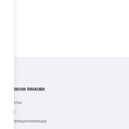
Корисни линкови
Почетна
Упис
Интернационализацијa