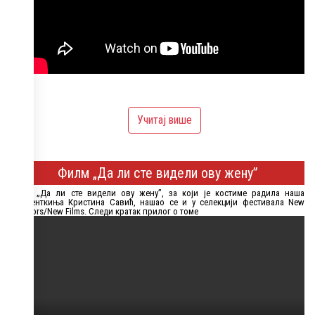
Учитај више
Филм „Да ли сте видели ову жену”
Филм „Да ли сте видели ову жену”, за који је костиме радила наша
асистенткиња Кристина Савић, нашао се и у селекцији фестивала New
Directors/New Films. Следи кратак прилог о томе