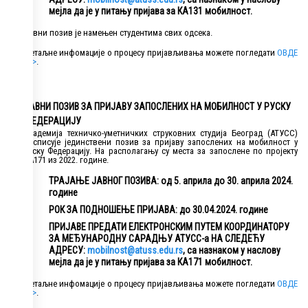
мејла да је у питању пријава за КА131 мобилност.
Јавни позив је намењен студентима свих одсека.
Детаљне инфомације о процесу пријављивања можете погледати
ОВДЕ
>>>
.
ЈАВНИ ПОЗИВ ЗА ПРИЈАВУ ЗАПОСЛЕНИХ НА МОБИЛНОСТ У РУСКУ
ФЕДЕРАЦИЈУ
Академија техничко-уметничких струковних студија Београд (АТУСС)
расписује јединствени позив за пријаву запослених на мобилност у
Руску Федерацију. На располагању су места за запослене по пројекту
КА171 из 2022. године.
ТРАЈАЊЕ ЈАВНОГ ПОЗИВА: од 5. априла до 30. априла 2024.
године
РОК ЗА ПОДНОШЕЊЕ ПРИЈАВА: до 30.04.2024. године
ПРИЈАВЕ ПРЕДАТИ ЕЛЕКТРОНСКИМ ПУТЕМ КООРДИНАТОРУ
ЗА МЕЂУНАРОДНУ САРАДЊУ АТУСС-а НА СЛЕДЕЋУ
АДРЕСУ:
mobilnost@atuss.edu.rs
, са назнаком у наслову
мејла да је у питању пријава за КА171 мобилност.
Детаљне инфомације о процесу пријављивања можете погледати
ОВДЕ
>>>
.