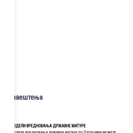
Обавештења
МОДЕЛИ ВРЕДНОВАЊА ДРЖАВНЕ МАТУРЕ
Моделе вредновања државне матуре по Одсецима можете