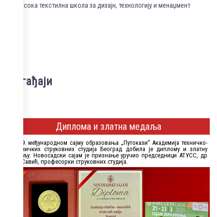
Висока текстилна школа за дизајн, технологију и менаџмент
Догађаји
Диплома и златна медаља
На 19. међународном сајму образовања „Путокази” Академија техничко-
уметничких струковних студија Београд добила је диплому и златну
медаљу. Новосадски сајам је признање уручио председници АТУСС, др
Ани Савић, професорки струковних студија.