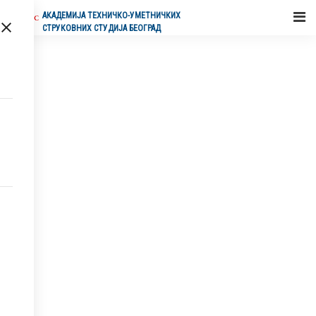
//bootstrap 4 courusel
АКАДЕМИЈA ТЕХНИЧКО-УМЕТНИЧКИХ
СТРУКОВНИХ СТУДИЈА БЕОГРАД