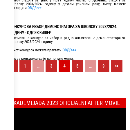
нивоу студија за упис у прву годину мастер струковних студија за
школску 2023/2024. годину у другом уписном року, листу можете
погледати
ОВДЕ>>>
.
КОНКУРС ЗА ИЗБОР ДЕМОНСТРАТОРА ЗА ШКОЛСКУ 2023/2024.
ГОДИНУ - ОДСЕК ВИШЕР
Расписан је конкурс за избор и радно ангажовање демонстратора за
школску 2023/2024. годину.
Текст конкурса можете преузети
ОВДЕ>>>
.
Рок за конкурисање је до попуне места.
1
...
3
4
5
...
9
AKADEMIJADA 2023 OFICIJALNI AFTER MOVIE