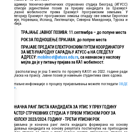
Академија техничко-уметничких струковних студија Београд (АТУСС)
расписује јединствени позив за пријаву кандидата за Еразмус+
одлазне мобилности према Еразмус+ програмским земљама. У
категорију Еразмус+ програмских земаља спадају све земље Европске
Уније, Норвешка, Исланд, Лихтенштајн, Северна Македонија, Турска и
Србија.
ТРАЈАЊЕ ЈАВНОГ ПОЗИВА: 11.септембра – до попуне места
РОК ЗА ПОДНОШЕЊЕ ПРИЈАВА: до попуне места
ПРИЈАВЕ ПРЕДАТИ ЕЛЕКТРОНСКИМ ПУТЕМ КООРДИНАТОРУ
ЗА МЕЂУНАРОДНУ САРАДЊУ АТУСС-а НА СЛЕДЕЋУ
АДРЕСУ:
mobilnost@atuss.edu.rs
, са назнаком у наслову
мејла да је у питању пријава за КА1 мобилност.
На располагању је још 5 места по пројекту КА131 из 2022. године ради
одласка на праксу. Јавни позив је намењен студентима свих одсека.
Детаљне инфомације о процесу пријављивања можете погледати
ОВДЕ
>>>
.
КОНАЧНА РАНГ ЛИСТА КАНДИДАТА ЗА УПИС У ПРВУ ГОДИНУ
МАСТЕР СТРУКОВНИХ СТУДИЈА У ПРВОМ УПИСНОМ РОКУ ЗА
ШКОЛСКУ 2023/2024. ГОДИНУ - ТРЕЋИ УПИСНИ РОК
Објављена је коначна ранг листа кндидата формирана на основу
бодовања кандидата на основу резултата постигнутих на претходном