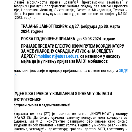
одлазне мобилности према Еразмус+ програмским земљама. У
категорију Еразмус+ програмских земаља спадају све земље Европске
Уније, Норвешка, Исланд, Лихтенштајн, Северна Македонија, Турска и
Србија. На располагању су места за студентске праксе по пројекту КА131
из 2023. године.
ТРАЈАЊЕ ЈАВНОГ ПОЗИВА: од 27. фебруара до 30. марта
2024. године
РОК ЗА ПОДНОШЕЊЕ ПРИЈАВА: до 30.03.2024. године
ПРИЈАВЕ ПРЕДАТИ ЕЛЕКТРОНСКИМ ПУТЕМ КООРДИНАТОРУ
ЗА МЕЂУНАРОДНУ САРАДЊУ АТУСС-а НА СЛЕДЕЋУ
АДРЕСУ:
mobilnost@atuss.edu.rs
, са назнаком у наслову
мејла да је у питању пријава за КА131 мобилност.
Детаљне инфомације о процесу пријављивања можете погледати
ОВДЕ
>>>
.
СТУДЕНТСКА ПРАКСА У КОМПАНИЈИ STRABAG У ОБЛАСТИ
ЕЛЕКТРОТЕХНИКЕ
У потрази смо за младим талентима!
Централна техника (ZT) је носилац техничког „KNOW-HOW“ у оквиру
STRABAG SE. Да бисмо ојачали техничку конкурентност концерна за
будуц́ност, ми у ZT константно развијамо ово знање како бисмо
осигурали висок квалитет наших услуга. Радимо у многим различитим
областима, укључујући: архитектуру, грађевинарство, МЕП, геотехнику и