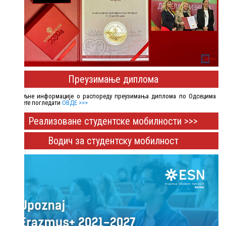
Преузимање диплома
Детаљне информације о распореду преузимања диплома по Одсецима
можете погледати
ОВДЕ >>>
Реализоване студентске мобилности >>>
Водич за студентску мобилност