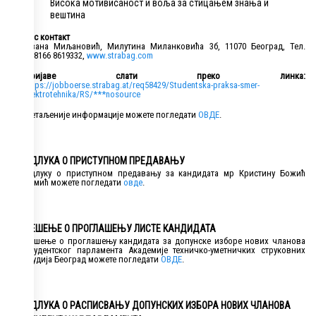
Висока мотивисаност и воља за стицањем знања и
вештина
Вас контакт
Ивана Миљановић, Милутина Миланковића 3б, 11070 Београд, Тел.
+38166 8619332,
www.strabag.com
Пријаве слати преко линка:
https://jobboerse.strabag.at/req58429/Studentska-praksa-smer-
elektrotehnika/RS/***nosource
Детаљеније информације можете погледати
ОВДЕ
.
ОДЛУКА О ПРИСТУПНОМ ПРЕДАВАЊУ
Одлуку о приступном предавању за кандидата мр Кристину Божић
Томић можете погледати
овде
.
РЕШЕЊЕ О ПРОГЛАШЕЊУ ЛИСТЕ КАНДИДАТА
Решење о проглашењу кандидата за допунске изборе нових чланова
Студентског парламента Академије техничко-уметничких струковних
студија Београд можете погледати
ОВДЕ
.
ОДЛУКА О РАСПИСВАЊУ ДОПУНСКИХ ИЗБОРА НОВИХ ЧЛАНОВА