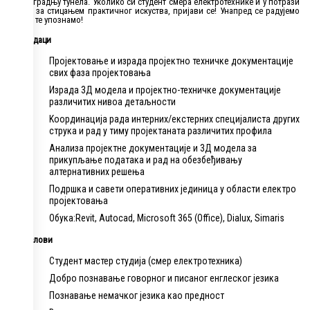
изградњу тунела. Уколико си студент смера електротехнике и у потрази
си за стицањем практичног искуства, пријави се! Унапред се радујемо
да те упознамо!
Задаци
Пројектовање и израда пројектно техничке документације
свих фаза пројектовања
Израда 3Д модела и пројектно-техничке документације
различитих нивоа детаљности
Kоординација рада интерних/екстерних специјалиста других
струка и рад у тиму пројектаната различитих профила
Анализа пројектне документације и 3Д модела за
прикупљање података и рад на обезбеђивању
алтернативних решења
Подршка и савети оперативних јединица у области електро
пројектовања
Обука:Revit, Autocad, Microsoft 365 (Office), Dialux, Simaris
Услови
Студент мастер студија (смер електротехника)
Добро познавање говорног и писаног енглеског језика
Познавање немачког језика као предност