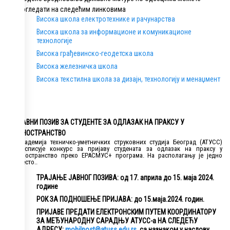
погледати на следећим линковима
Висока школа електротехнике и рачунарства
Висока школа за информационе и комуникационе
технологије
Висока грађевинско-геодетска школа
Висока железничка школа
Висока текстилна школа за дизајн, технологију и менаџмент
ЈАВНИ ПОЗИВ ЗА СТУДЕНТЕ ЗА ОДЛАЗАК НА ПРАКСУ У
ИНОСТРАНСТВО
Академија техничко-уметничких струковних студија Београд (АТУСС)
расписује конкурс за пријаву студената за одлазак на праксу у
иностранство преко ЕРАСМУС+ програма. На располагању је једно
место..
ТРАЈАЊЕ ЈАВНОГ ПОЗИВА: од 17. априла до 15. маја 2024.
године
РОК ЗА ПОДНОШЕЊЕ ПРИЈАВА: до 15.маја.2024. годин.
ПРИЈАВЕ ПРЕДАТИ ЕЛЕКТРОНСКИМ ПУТЕМ КООРДИНАТОРУ
ЗА МЕЂУНАРОДНУ САРАДЊУ АТУСС-а НА СЛЕДЕЋУ
АДРЕСУ:
mobilnost@atuss.edu.rs
, са назнаком у наслову