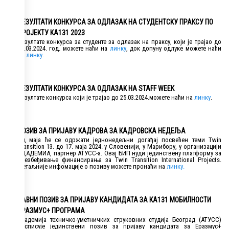
РЕЗУЛТАТИ KОНKУРСА ЗА ОДЛАЗАK НА СТУДЕНТСKУ ПРАKСУ ПО
ПРОЈЕKТУ KА131 2023
Резултате конкурса за студенте за одлазак на праксу, који је трајао до
30.03.2024. год. можете наћи на
линку
, док допуну одлуке можете наћи
на
линку
.
РЕЗУЛТАТИ KОНKУРСА ЗА ОДЛАЗАK НА STAFF WEEK
Резултате конкурса који је трајао до 25.03.2024.можете наћи на
линку
.
ПОЗИВ ЗА ПРИЈАВУ КАДРОВА ЗА КАДРОВСКА НЕДЕЉА
Од маја ће се одржати једнонедељни догађај посвећен теми Twin
Transition 13. до 17. маја 2024. у Словенији, у Марибору, у организацији
АЦАДЕМИА, партнер АТУСС-а. Овај БИП нуди јединствену платформу за
обезбеђивање финансирања за Twin Transition International Projects.
Детаљније инфомације о позиву можете пронаћи на
линку.
ЈАВНИ ПОЗИВ ЗА ПРИЈАВУ КАНДИДАТА ЗА КА131 МОБИЛНОСТИ
ЕРАЗМУС+ ПРОГРАМА
Академија техничко-уметничких струковних студија Београд (АТУСС)
расписује јединствени позив за пријаву кандидата за Еразмус+