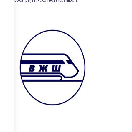
Висока грађевинско-геодетска школа