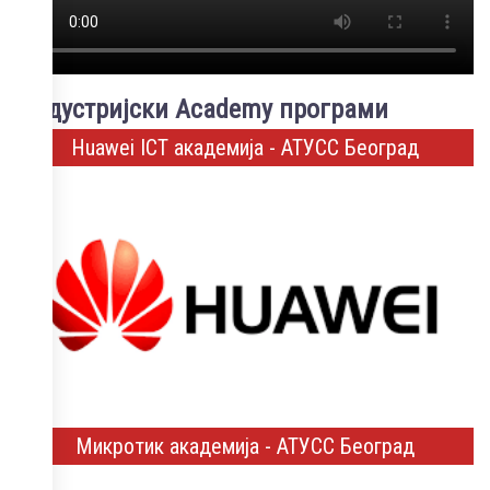
Индустријски Academy програми
Huawei ICT академија - АТУСС Београд
Микротик академија - АТУСС Београд