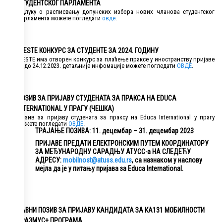
СТУДЕНТСКОГ ПАРЛАМЕНТА
Одлуку о расписвању допунских избора нових чланова студентског
парламента можете погледати
овде
.
IAESTE КОНКУРС ЗА СТУДЕНТЕ ЗА 2024. ГОДИНУ
IAESTE има отворен конкурс за плаћење праксе у иностранству пријаве
су до 24.12.2023. детаљније инфомације можете погледати
ОВДЕ
.
ПОЗИВ ЗА ПРИЈАВУ СТУДЕНАТА ЗА ПРАКСА НА EDUCA
INTERNATIONAL У ПРАГУ (ЧЕШКА)
Позив за пријаву студената за праксу на Educa International у прагу
можете погледати
ОВДЕ
.
ТРАЈАЊЕ ПОЗИВА: 11. децембар – 31. децембар 2023
ПРИЈАВЕ ПРЕДАТИ ЕЛЕКТРОНСКИМ ПУТЕМ КООРДИНАТОРУ
ЗА МЕЂУНАРОДНУ САРАДЊУ АТУСС-а НА СЛЕДЕЋУ
АДРЕСУ:
mobilnost@atuss.edu.rs
, са назнаком у наслову
мејла да је у питању пријава за Educa International.
ЈАВНИ ПОЗИВ ЗА ПРИЈАВУ КАНДИДАТА ЗА КА131 МОБИЛНОСТИ
ЕРАЗМУС+ ПРОГРАМА