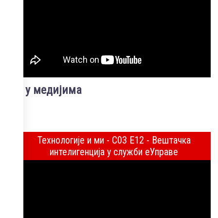
Ми у медијима
Технологије и ми - С03 Е12 - Вештачка
интелигенција у служби еУправе